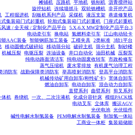
摊铺机
压路机
平地机
铣刨机
沥青搅拌站
旋挖钻机
连续墙抓斗
双轮铣槽机
非开挖产品
机
工程掘进机
刮板机系列产品
采煤机
液压支架
巷道修复机
道式集装箱门式起重机
轮胎式集装箱门式起重机
门座式起重机
中高风速 / 全天候 / 定制化产品平台
5.X-6.X MW定制化产品平台
3.X 中低风速型风力发电机组
电动牵引车
换电站
氢燃料牵引车
江山电动轻卡
智能AAC装备
智能钢筋加工装备
工模夹具
2类标准
3软1平台
站
移动圆锥式破碎站
移动筛分站
破碎主机
筛分主机
制砂楼
机械压裂
电驱压裂
连油设备
井口自动化
油田机械
压裂泵
纯电动路面清洁车
纯电动固废收转车
市政检修车
蒸气压缩机
废水零排放
有机废气治理工程
类消防车
战勤保障类消防车
举高喷射消防车
登高平台消防车
机械传动矿用自卸车(刚性矿卡)
宽体自卸车
燃油自卸车
电动自卸车
混合动力自卸车
直臂系列
曲臂系列
剪叉系列
一体机
卷绕机
一次、二次注液机
化成分容针床
模组PACK线
电动叉车
立体库
搬运AGV
光伏电池
光伏组件
碱性电解水制氢装备
PEM电解水制氢装备
制加氢一体站
工商业一体柜
集装箱储能