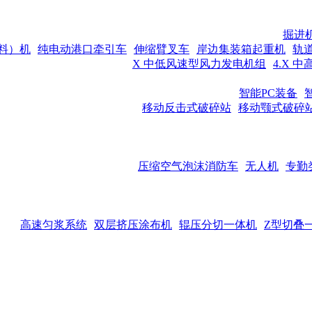
掘进
料）机
纯电动港口牵引车
伸缩臂叉车
岸边集装箱起重机
轨
4.X 
智能PC装备
移动反击式破碎站
移动颚式破碎
压缩空气泡沫消防车
无人机
专勤
高速匀浆系统
双层挤压涂布机
辊压分切一体机
Z型切叠