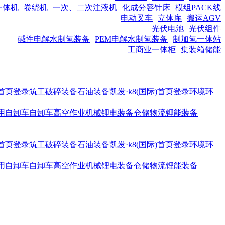
一体机
卷绕机
一次、二次注液机
化成分容针床
模组PACK线
电动叉车
立体库
搬运AGV
光伏电池
光伏组件
碱性电解水制氢装备
PEM电解水制氢装备
制加氢一体站
工商业一体柜
集装箱储能
际)首页登录筑工
破碎装备
石油装备
凯发·k8(国际)首页登录环境
环
用自卸车
自卸车
高空作业机械
锂电装备
仓储物流
锂能装备
际)首页登录筑工
破碎装备
石油装备
凯发·k8(国际)首页登录环境
环
用自卸车
自卸车
高空作业机械
锂电装备
仓储物流
锂能装备