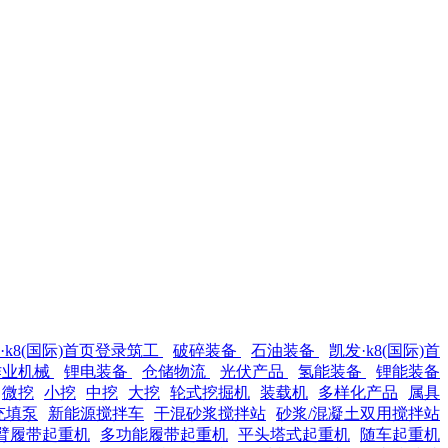
·k8(国际)首页登录筑工
破碎装备
石油装备
凯发·k8(国际)首
作业机械
锂电装备
仓储物流
光伏产品
氢能装备
锂能装备
微挖
小挖
中挖
大挖
轮式挖掘机
装载机
多样化产品
属具
充填泵
新能源搅拌车
干混砂浆搅拌站
砂浆/混凝土双用搅拌站
臂履带起重机
多功能履带起重机
平头塔式起重机
随车起重机