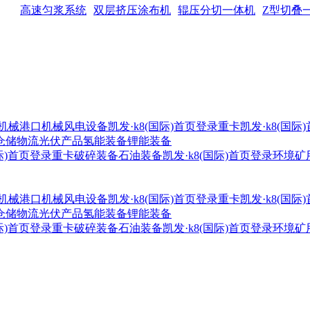
高速匀浆系统
双层挤压涂布机
辊压分切一体机
Z型切叠
机械
港口机械
风电设备
凯发·k8(国际)首页登录重卡
凯发·k8(国
仓储物流
光伏产品
氢能装备
锂能装备
国际)首页登录重卡
破碎装备
石油装备
凯发·k8(国际)首页登录环境
矿
机械
港口机械
风电设备
凯发·k8(国际)首页登录重卡
凯发·k8(国
仓储物流
光伏产品
氢能装备
锂能装备
国际)首页登录重卡
破碎装备
石油装备
凯发·k8(国际)首页登录环境
矿